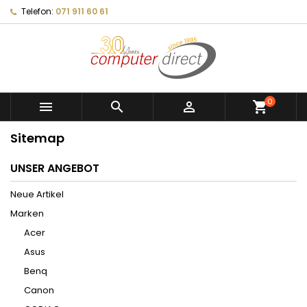
Telefon:
071 911 60 61
0



shopping_cart
Sitemap
UNSER ANGEBOT
Neue Artikel
Marken
Acer
Asus
Benq
Canon