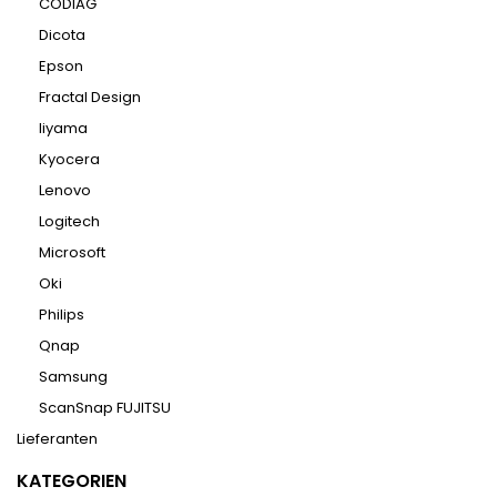
CODIAG
Dicota
Epson
Fractal Design
Iiyama
Kyocera
Lenovo
Logitech
Microsoft
Oki
Philips
Qnap
Samsung
ScanSnap FUJITSU
Lieferanten
KATEGORIEN