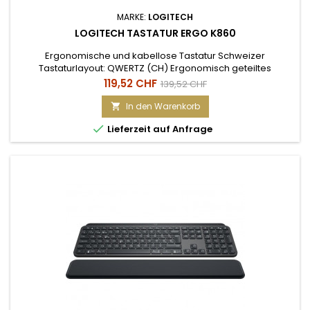
MARKE:
LOGITECH
LOGITECH TASTATUR ERGO K860
Ergonomische und kabellose Tastatur Schweizer
Tastaturlayout: QWERTZ (CH) Ergonomisch geteiltes
Tastenfeld für eine komfortable und natürliche Haltung
Preis
Verkaufspreis
119,52 CHF
139,52 CHF
Gepolsterte Handgelenkauflage mit verstellbarem Winkel
Kabellose Verbindung über USB-Empfänger oder Bluetooth
In den Warenkorb

(bis zu 10 m Reichweite) Tasten mit kurzem Tastenhub für

Lieferzeit auf Anfrage
flüssiges und präzises tippen...