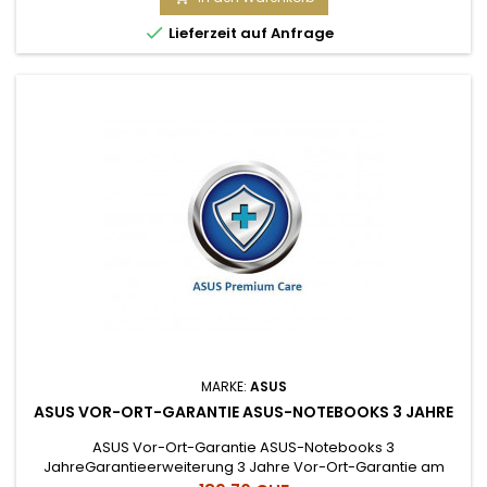
werden Mit dieser kostengünstigen Garantie Verlängerung

Lieferzeit auf Anfrage
erweitern Sie die...
MARKE:
ASUS
ASUS VOR-ORT-GARANTIE ASUS-NOTEBOOKS 3 JAHRE
ASUS Vor-Ort-Garantie ASUS-Notebooks 3
JahreGarantieerweiterung 3 Jahre Vor-Ort-Garantie am
nächsten Arbeitstag Für ASUS-Consumer-Notebooks (ohne