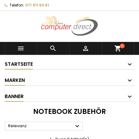
Telefon:
071 911 60 61
0



shopping_cart
STARTSEITE
MARKEN
BANNER
NOTEBOOK ZUBEHÖR

Relevanz