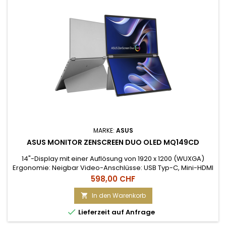
MARKE:
ASUS
ASUS MONITOR ZENSCREEN DUO OLED MQ149CD
14"-Display mit einer Auflösung von 1920 x 1200 (WUXGA)
Ergonomie: Neigbar Video-Anschlüsse: USB Typ-C, Mini-HDMI
Speaker: Nein; USB-Hub: Nein; Webcam: Nein DisplayWidget
Preis
598,00 CHF
Center ermöglicht automatische Bildschirmdrehung Flexible
Anschlussmöglichkeiten mit mini-HDMI, zwei USB Type-C-
In den Warenkorb

Anschlüssen

Lieferzeit auf Anfrage