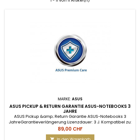
1 - 11 von 11 Artikel(n)
MARKE:
ASUS
ASUS PICKUP & RETURN GARANTIE ASUS-NOTEBOOKS 3
JAHRE
ASUS Pickup &amp; Return Garantie ASUS-Notebooks 3
JahreGarantieverlängerung Lizenzdauer: 3 J. Kompatibel zu:
ASUS-Consumer-Notebooks (ohne Gaming-Notebooks)
Preis
89,00 CHF
Servicetyp: Pick Up &amp; Return, Reaktionszeit: variabel
Muss innerhalb von 3 Monaten ab Kaufdatum eingelöst
In den Warenkorb
