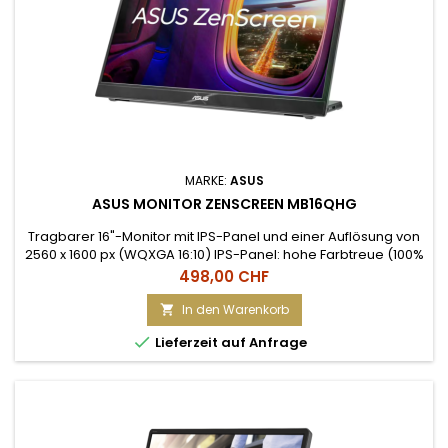
MARKE:
ASUS
ASUS MONITOR ZENSCREEN MB16QHG
Tragbarer 16"-Monitor mit IPS-Panel und einer Auflösung von
2560 x 1600 px (WQXGA 16:10) IPS-Panel: hohe Farbtreue (100%
DCI-P3, HDR 400, HDR10), weiter Betrachtungswinkel, 500
Preis
498,00 CHF
cd/m² Helligkeit, 5 ms Reaktionszeit Anschlüsse: 2x USB-C
(DisplayPort Alt Mode), 1x HDMI (2.0), Kopfhörerausgang
In den Warenkorb

«Flicker-Free» und «Low-Blue-Light» zur Schonung der

Lieferzeit auf Anfrage
Augen,...