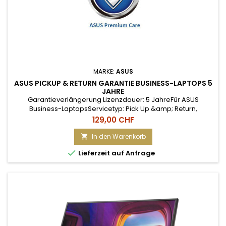
MARKE:
ASUS
ASUS PICKUP & RETURN GARANTIE BUSINESS-LAPTOPS 5
JAHRE
Garantieverlängerung Lizenzdauer: 5 JahreFür ASUS
Business-LaptopsServicetyp: Pick Up &amp; Return,
Reaktionszeit: variabel Mit dieser kostengünstigen
Preis
129,00 CHF
Garantieverlängerung verlängern Sie die Pick-up-&amp;-
Return-Garantie Ihres ASUS-Laptops auf 5 Jahre.
In den Warenkorb


Lieferzeit auf Anfrage