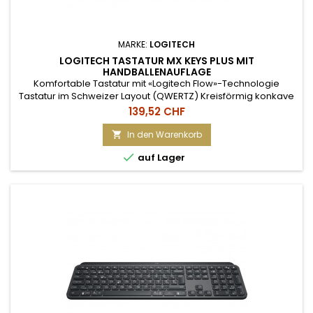
MARKE:
LOGITECH
LOGITECH TASTATUR MX KEYS PLUS MIT
HANDBALLENAUFLAGE
Komfortable Tastatur mit «Logitech Flow»-Technologie
Tastatur im Schweizer Layout (QWERTZ) Kreisförmig konkave
geformte Tasten für angenehmes und präzises Tippgefühl
Preis
139,52 CHF
Hintergrundbeleuchtung passt sich den Lichtverhältnissen an
und schaltet sich ein sobald die Tastatur berührt wird FLOW-
In den Warenkorb

Steuerung von mehreren Computern bei gleichzeitiger

auf Lager
Nutzung einer...