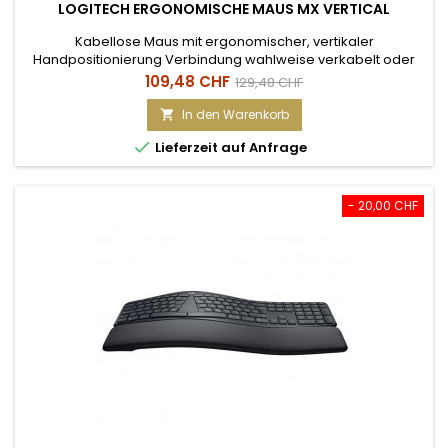
LOGITECH ERGONOMISCHE MAUS MX VERTICAL
Kabellose Maus mit ergonomischer, vertikaler
Handpositionierung Verbindung wahlweise verkabelt oder
drahtlos via Bluetooth oder USB-Unifying-Empfänger
Preis
Verkaufspreis
109,48 CHF
129,48 CHF
Einzigartige Form mit ergonomischer, vertikaler
Handpositionierung und grosser Daumenauflage 2
In den Warenkorb

Haupttasten, Scrollrad (inkl. Mittelklick-Funktion), 2

Lieferzeit auf Anfrage
Daumentasten, DPI-Schnellwahltaste «Easy...
- 20,00 CHF