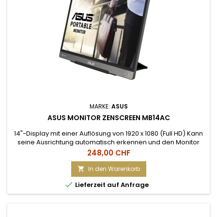
MARKE:
ASUS
ASUS MONITOR ZENSCREEN MB14AC
14"-Display mit einer Auflösung von 1920 x 1080 (Full HD) Kann
seine Ausrichtung automatisch erkennen und den Monitor
zwischen Quer- und Hochformat umschalten Video-
Preis
248,00 CHF
Anschlüsse: USB Typ-C Speaker: Nein; USB-Hub: Nein;
Webcam: Nein Tragbares, blendfreies 14-Zoll-Full-HD-IPS-
In den Warenkorb

Display mit ultraflachem Design Die Monitore von ASUS Eye

Lieferzeit auf Anfrage
Care verfügen über...