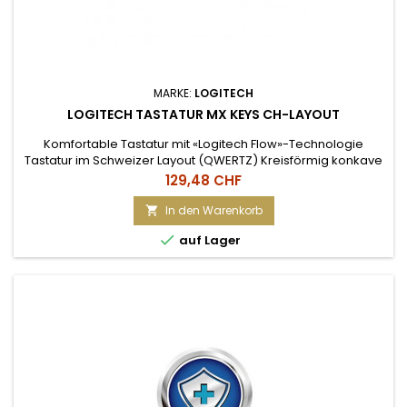
MARKE:
LOGITECH
LOGITECH TASTATUR MX KEYS CH-LAYOUT
Komfortable Tastatur mit «Logitech Flow»-Technologie
Tastatur im Schweizer Layout (QWERTZ) Kreisförmig konkave
geformte Tasten für angenehmes und präzises Tippgefühl
Preis
129,48 CHF
Hintergrundbeleuchtung passt sich den Lichtverhältnissen an
und schaltet sich ein sobald die Tastatur berührt wird. FLOW-
In den Warenkorb

Steuerung von mehreren Computern bei gleichzeitiger

auf Lager
Nutzung...