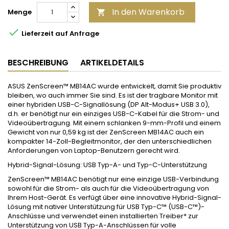
In den Warenkorb
Menge


Lieferzeit auf Anfrage
BESCHREIBUNG
ARTIKELDETAILS
ASUS ZenScreen™ MB14AC wurde entwickelt, damit Sie produktiv
bleiben, wo auch immer Sie sind. Es ist der tragbare Monitor mit
einer hybriden USB-C-Signallösung (DP Alt-Modus+ USB 3.0),
d.h. er benötigt nur ein einziges USB-C-Kabel für die Strom- und
Videoübertragung. Mit einem schlanken 9-mm-Profil und einem
Gewicht von nur 0,59 kg ist der ZenScreen MB14AC auch ein
kompakter 14-Zoll-Begleitmonitor, der den unterschiedlichen
Anforderungen von Laptop-Benutzern gerecht wird.
Hybrid-Signal-Lösung: USB Typ-A- und Typ-C-Unterstützung
ZenScreen™ MB14AC benötigt nur eine einzige USB-Verbindung
sowohl für die Strom- als auch für die Videoübertragung von
Ihrem Host-Gerät. Es verfügt über eine innovative Hybrid-Signal-
Lösung mit nativer Unterstützung für USB Typ-C™ (USB-C™)-
Anschlüsse und verwendet einen installierten Treiber* zur
Unterstützung von USB Typ-A-Anschlüssen für volle