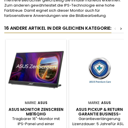
mehrere Betrachter gleichzeitig die Inhalte mühelos erkennen.
Zum anderen gewährleistet die IPS-Technologie eine hohe
Farbtreue. Damit eignet sich dieser Monitor auch für
farbsensitivere Anwendungen wie die Bildbearbeitung.
16 ANDERE ARTIKEL IN DER GLEICHEN KATEGORIE:
<
>
MARKE:
ASUS
MARKE:
ASUS
ASUS MONITOR ZENSCREEN
ASUS PICKUP & RETURN
MB16QHG
GARANTIE BUSINESS-
LAPTOPS 5 JAHRE
Tragbarer 16"-Monitor mit
Garantieverlängerung
IPS-Panel und einer
Lizenzdauer: 5 JahreFür ASUS