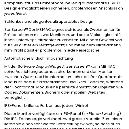
Kompatibilität. Das umkehrbare, beliebig aufsteckbare USB-C-
Design ermöglicht einen schnellen, problemlosen Anschluss an
jedes Gerät.
Schlankes und elegantes ultraportables Design
ZenScreen™ Der MB14AC eignet sich ideal als Zweitmonitor für
Präsentationen mit zwei Monitoren, und seine Vielseitigkeit hilft
Ihnen, unterwegs effizienter zu arbeiten. Mit einem Gewicht von
nur 590 g ist er ein Leichtgewicht, und mit seinem ultraflachen 9-
mm-Profil passt er problemlos in jede Reisetasche.
Automatische Bildschirmausrichtung
Mit der Software DisplayWidget*, ZenScreen™ kann MB14AC
seine Ausrichtung automatisch erkennen und den Monitor
zwischen Quer- und Hochformat umschalten. Der Querformat-
Modus ist ideal für Präsentationen und Excel-Tabellen, während
der Hochformat-Modus eine perfekte Ansicht von Objekten wie
Codes, Dokumenten, Büchern oder mobilen Websites
ermöglicht.
IPS-Panel: brillante Farben aus jedem Winkel
Dieser Monitor verfügt über ein IPS-Panel (In-Plane-Switching).
Die IPS-Technologie verbindet zwei grosse Vorteile. Zum einen
liefert sie einen sehr weiten Betrachtungswinkel, so dass auch