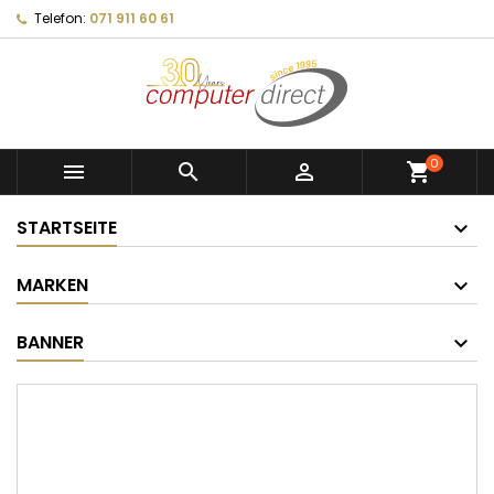
Telefon:
071 911 60 61
0



shopping_cart
STARTSEITE
MARKEN
BANNER