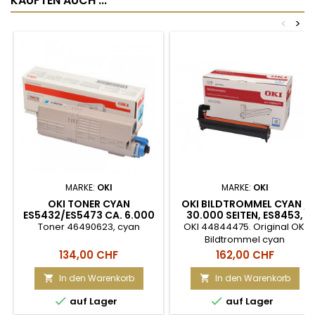
KAUFTEN AUCH ...
<
>
MARKE:
OKI
MARKE:
OKI
OKI TONER CYAN
OKI BILDTROMMEL CYAN /
ES5432/ES5473 CA. 6.000
30.000 SEITEN, ES8453,
SEITEN
ES8473, ES8483 MFP
Toner 46490623, cyan
OKI 44844475. Original OKI
Bildtrommel cyan
(44844475) Dieses Original
Preis
Preis
134,00 CHF
162,00 CHF
OKI Verbrauchsmaterial ist
passend für Geräte des
In den Warenkorb
In den Warenkorb


Herstellers OKI. Die Supplies


auf Lager
auf Lager
sind auf eine hohe