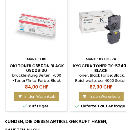
MARKE:
OKI
MARKE:
KYOCERA
OKI TONER C650DN BLACK
KYOCERA TONER TK-5240K
09006130
BLACK
Druckleistung Seiten: 7000
Toner, Black Farbe: Black,
×Toner/Tinte Farbe: Black
Reichweite: ca. 4000 Seiten
Originalprodukt: Ja
Preis
Preis
84,00 CHF
87,00 CHF
In den Warenkorb
In den Warenkorb




auf Lager
Lieferzeit auf Anfrage
KUNDEN, DIE DIESEN ARTIKEL GEKAUFT HABEN,