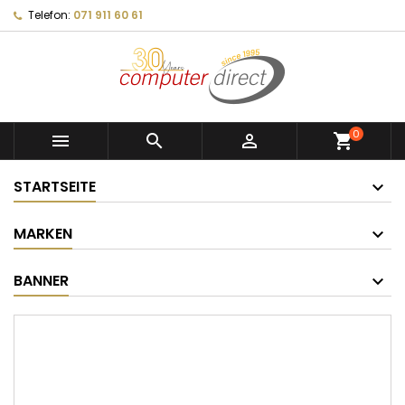
Telefon:
071 911 60 61
0



shopping_cart
STARTSEITE
MARKEN
BANNER