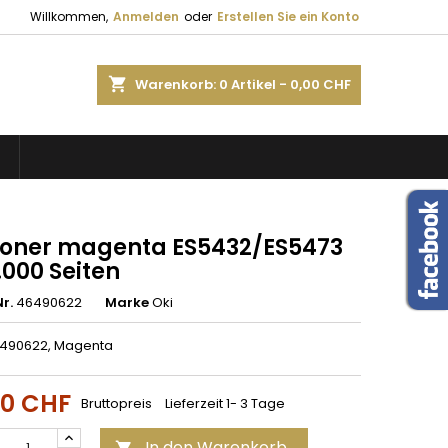
Willkommen,
Anmelden
oder
Erstellen Sie ein Konto
shopping_cart
Warenkorb:
0
Artikel - 0,00 CHF
S
Toner magenta ES5432/ES5473
.000 Seiten
r.
46490622
Marke
Oki
6490622, Magenta
00 CHF
Bruttopreis
Lieferzeit 1- 3 Tage
In den Warenkorb