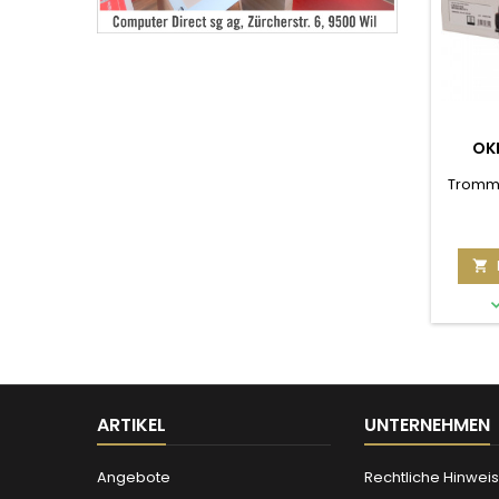
OK
ES5
Tromme
3

ARTIKEL
UNTERNEHMEN
Angebote
Rechtliche Hinwei