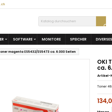
.ch

ER
SOFTWARE
MONITORE
SPEICHER
DIVERSE
Toner magenta ES5432/ES5473 ca. 6.000 Seiten
OKI 
ca. 6
Artikel-N
Toner 4
134,
Menge