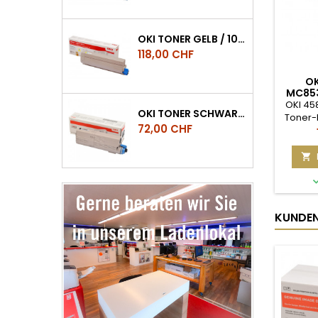
OKI TONER GELB / 10.000 SEITEN, ES8453, ES8473, ES8483 MFP
Preis
118,00 CHF
OK
MC853
OKI 45
OKI TONER SCHWARZ ES5432/ES5473 CA. 7.000 SEITEN
Toner-
Preis
72,00 CHF
Die
Verbr
passe

Herstell
sin
Druck
und ei
KUNDEN,
mi
B