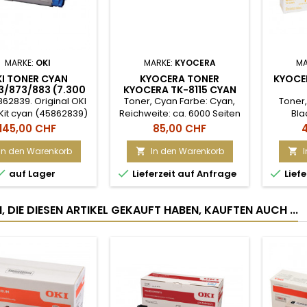
MARKE:
OKI
MARKE:
KYOCERA
MA
I TONER CYAN
KYOCERA TONER
KYOCE
/873/883 (7.300
KYOCERA TK-8115 CYAN
SEITEN)
(M8124/M8130)
MAGENT
862839. Original OKI
Toner, Cyan Farbe: Cyan,
Toner,
Kit cyan (45862839)
Reichweite: ca. 6000 Seiten
Bla
ses Original OKI
Magenta
Preis
Preis
P
145,00 CHF
85,00 CHF
auchsmaterial ist
Reichwei
nd für Geräte des
/ Bla
In den Warenkorb
In den Warenkorb


ers OKI. Die Supplies



auf Lager
Lieferzeit auf Anfrage
Liefe
d auf eine hohe
leistung ausgelegt
gnet sich für Geräte
 DIE DIESEN ARTIKEL GEKAUFT HABEN, KAUFTEN AUCH ...
t einer starken
eanspruchung.