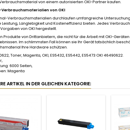
Verbrauchsmaterial von einem autorisierten OKI-Partner kaufen.
-Verbrauchsmaterialien von OKI
inal-Verbrauchsmaterialien durchlaufen umfangreiche Untersuchungen
 Leistung, Langlebigkeit und Kosteneffizienz bieten. Jedes Verbrau
Vorgaben von OKI hergestellt.
n Produkte von Drittanbietern, die nicht für die Arbeit mit OKI-Geräte
bnissen. Im schlimmsten Fall können sie Ihr Gerät tatsächlich beschäd
hsmaterial Ihre Hardware schützen.
0622, Toner, Magenta, OKI, ES5432, ES5442, ES5473 OKI 46490622.
r,
tung: 6000 Seiten,
ben: Magenta
RE ARTIKEL IN DER GLEICHEN KATEGORIE: