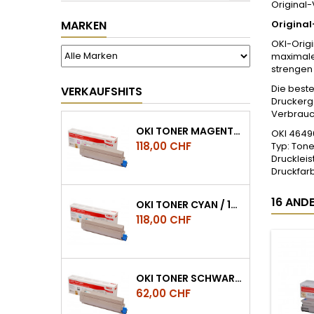
Original-
MARKEN
Original
OKI-Orig
maximale
strengen 
Die beste
VERKAUFSHITS
Druckerge
Verbrauc
OKI TONER MAGENTA / 10.000 SEITEN, ES8453, ES8473, ES8483 MFP
OKI 4649
Preis
118,00 CHF
Typ: Tone
Druckleis
Druckfar
16 ANDE
OKI TONER CYAN / 10.000 SEITEN, ES8453, ES8473, ES8483 MFP
Preis
118,00 CHF
OKI TONER SCHWARZ / 15.000 SEITEN, ES8453, ES8473, ES8483 MFP
Preis
62,00 CHF