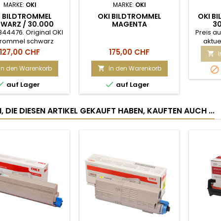
MARKE:
OKI
MARKE:
OKI
I BILDTROMMEL
OKI BILDTROMMEL
OKI B
WARZ / 30.000
MAGENTA
30
, ES8453, ES8473,
C824/834/844 CA.
44476. Original OKI
Preis au
ES8483 MFP
30.000 SEITEN
dtrommel schwarz
aktue
76) Dieses Original
Preis
Preis
127,00 CHF
175,00 CHF

brauchsmaterial ist
nd für Geräte des
In den Warenkorb
In den Warenkorb


ers OKI. Die Supplies


auf Lager
auf Lager
d auf eine hohe
leistung ausgelegt
gnet sich für Geräte
 DIE DIESEN ARTIKEL GEKAUFT HABEN, KAUFTEN AUCH ...
t einer starken
eanspruchung.