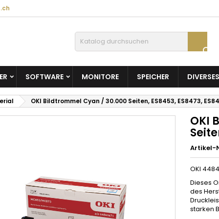
.ch

ER
SOFTWARE
MONITORE
SPEICHER
DIVERSE
erial
OKI Bildtrommel Cyan / 30.000 Seiten, ES8453, ES8473, ES8
OKI 
Seite
Artikel-N
OKI 4484
Dieses O
des Herst
Druckleis
starken 