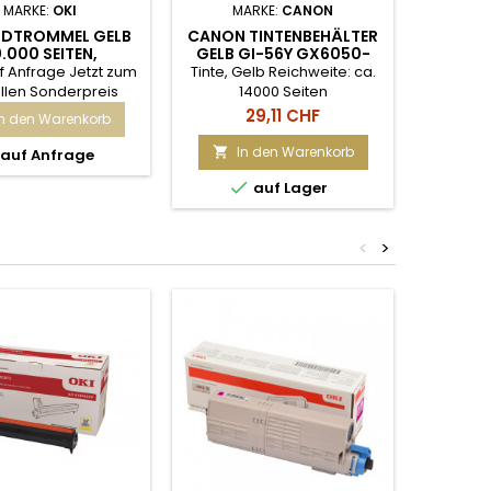
MARKE:
OKI
MARKE:
CANON
M
ILDTROMMEL GELB
CANON TINTENBEHÄLTER
CANON 
.000 SEITEN,
GELB GI-56Y GX6050-
SCHWA
PRO8432WT
GX7050
GX6
f Anfrage Jetzt zum
Tinte, Gelb Reichweite: ca.
Tinte, B
llen Sonderpreis
14000 Seiten
kaufen!
Preis
29,11 CHF
In den Warenkorb
In den Warenkorb
I


auf Anfrage

auf Lager
<
>