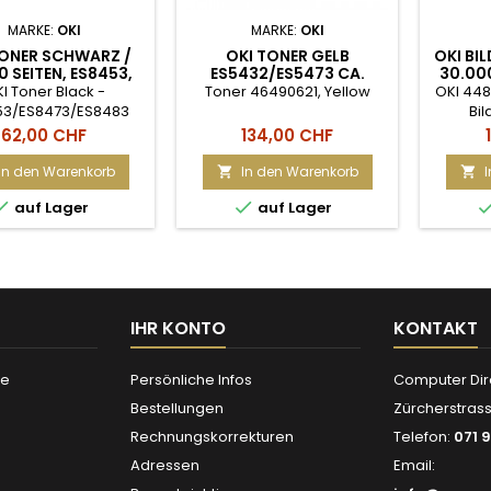
MARKE:
OKI
MARKE:
OKI
TONER SCHWARZ /
OKI TONER GELB
OKI BI
0 SEITEN, ES8453,
ES5432/ES5473 CA.
30.000
73, ES8483 MFP
6.000 SEITEN
ES84
I Toner Black -
Toner 46490621, Yellow
OKI 448
53/ES8473/ES8483
Bi
(448444
Preis
Preis
62,00 CHF
134,00 CHF
OKI Ver
passe
In den Warenkorb
In den Warenkorb


Herstell


auf Lager
auf Lager
sin
Druckl
und eig
mi
Be
IHR KONTO
KONTAKT
se
Persönliche Infos
Computer Dir
Bestellungen
Zürcherstrass
Rechnungskorrekturen
Telefon:
071 9
Adressen
Email: