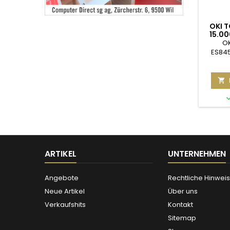
OKI 
15.00
ES84
OK
ES84

ARTIKEL
UNTERNEHMEN
Angebote
Rechtliche Hinwei
Neue Artikel
Über uns
Verkaufshits
Kontakt
Sitemap