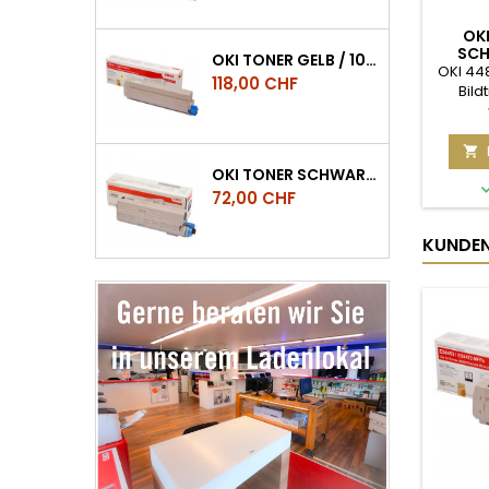
OK
SCH
OKI TONER GELB / 10.000 SEITEN, ES8453, ES8473, ES8483 MFP
SEITEN
OKI 448
Preis
118,00 CHF
Bil
(448444
OKI Ver
passe

Herstell
OKI TONER SCHWARZ ES5432/ES5473 CA. 7.000 SEITEN
sin
Preis
72,00 CHF
Druck
und ei
KUNDEN,
mi
B