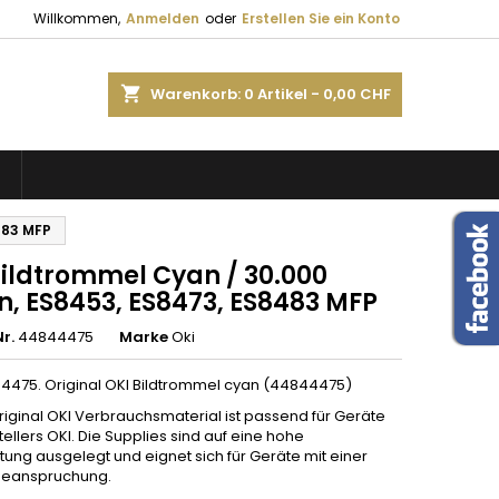
Willkommen,
Anmelden
oder
Erstellen Sie ein Konto
shopping_cart
Warenkorb:
0
Artikel - 0,00 CHF
S
483 MFP
Bildtrommel Cyan / 30.000
n, ES8453, ES8473, ES8483 MFP
r.
44844475
Marke
Oki
4475. Original OKI Bildtrommel cyan (44844475)
riginal OKI Verbrauchsmaterial ist passend für Geräte
ellers OKI. Die Supplies sind auf eine hohe
tung ausgelegt und eignet sich für Geräte mit einer
Beanspruchung.