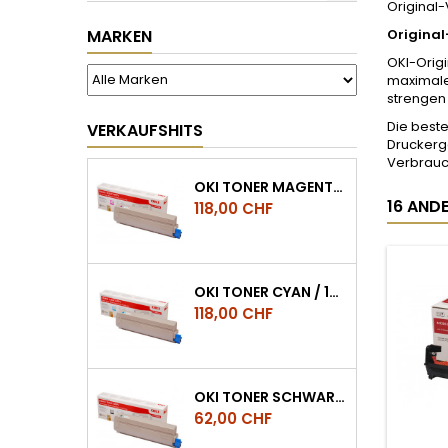
Original-
MARKEN
Original
OKI-Orig
maximale
strengen 
Die beste
VERKAUFSHITS
Druckerge
Verbrauc
OKI TONER MAGENTA / 10.000 SEITEN, ES8453, ES8473, ES8483 MFP
16 ANDE
Preis
118,00 CHF
OKI TONER CYAN / 10.000 SEITEN, ES8453, ES8473, ES8483 MFP
Preis
118,00 CHF
OKI TONER SCHWARZ / 15.000 SEITEN, ES8453, ES8473, ES8483 MFP
Preis
62,00 CHF