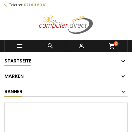
Telefon:
071 911 60 61
0



shopping_cart
STARTSEITE
MARKEN
BANNER