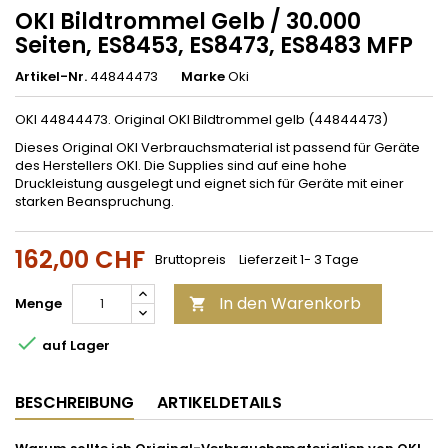
OKI Bildtrommel Gelb / 30.000
Seiten, ES8453, ES8473, ES8483 MFP
Artikel-Nr.
44844473
Marke
Oki
OKI 44844473. Original OKI Bildtrommel gelb (44844473)
Dieses Original OKI Verbrauchsmaterial ist passend für Geräte
des Herstellers OKI. Die Supplies sind auf eine hohe
Druckleistung ausgelegt und eignet sich für Geräte mit einer
starken Beanspruchung.
162,00 CHF
Bruttopreis
Lieferzeit 1- 3 Tage
In den Warenkorb
Menge


auf Lager
BESCHREIBUNG
ARTIKELDETAILS