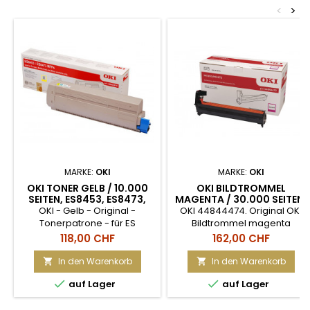
Laserdrucker Farbe: Gelb,
<
>
Reichweite: ca. 50000 Seiten
MARKE:
OKI
MARKE:
OKI
OKI TONER GELB / 10.000
OKI BILDTROMMEL
SEITEN, ES8453, ES8473,
MAGENTA / 30.000 SEITEN,
ES8483 MFP
ES8453, ES8473, ES8483
OKI - Gelb - Original -
OKI 44844474. Original OKI
MFP
Tonerpatrone - für ES
Bildtrommel magenta
8453dn, 8453dnct, 8453dnv,
(44844474) Dieses Original
Preis
Preis
118,00 CHF
162,00 CHF
8473dn, 8473dnct, 8473dnv,
OKI Verbrauchsmaterial ist
ES8483
passend für Geräte des
In den Warenkorb
In den Warenkorb


Herstellers OKI. Die Supplies


auf Lager
auf Lager
sind auf eine hohe
Druckleistung ausgelegt und