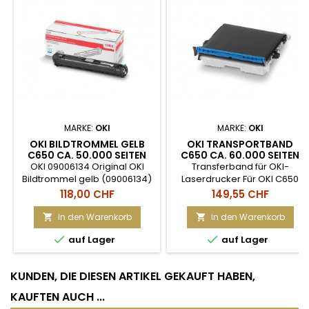
MARKE:
OKI
MARKE:
OKI
OKI BILDTROMMEL GELB
OKI TRANSPORTBAND
C650 CA. 50.000 SEITEN
C650 CA. 60.000 SEITEN
OKI 09006134 Original OKI
Transferband für OKI-
Bildtrommel gelb (09006134)
Laserdrucker Für OKI C650
Dieses Original OKI
Reichweite: ca. 60'000 Seiten
Preis
Preis
118,00 CHF
149,55 CHF
Verbrauchsmaterial ist
passend für Geräte des
In den Warenkorb
In den Warenkorb


Herstellers OKI. Die Supplies


auf Lager
auf Lager
sind auf eine hohe
Druckleistung ausgelegt und
eignet sich für Geräte mit
KUNDEN, DIE DIESEN ARTIKEL GEKAUFT HABEN,
einer starken
Beanspruchung.
KAUFTEN AUCH ...
Trommeleinheit für