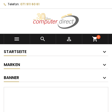
Telefon:
071 911 60 61
0



shopping_cart
STARTSEITE
MARKEN
BANNER