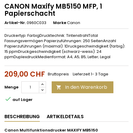
CANON Maxify MB5150 MFP, 1
Papierschacht
Artikel-Nr.
0960C033
Marke
Canon
Druckertyp: FarbigDrucktechnik: TintenstrahlTotal
Fassungsvermögen Papierzuführungen: 250 SeitenAnzahl
Papierzuführungen (maximal): 1Druckgeschwindigkeit (farbig):
15 ppmDruckgeschwindigkeit (schwarz-weiss): 24
ppmDuplexdruckMedienformat: A4; A5; B5; Letter; Legal
209,00 CHF
Bruttopreis
Lieferzeit 1- 3 Tage
In den Warenkorb
Menge


auf Lager
BESCHREIBUNG
ARTIKELDETAILS
Canon Multifunktionsdrucker MAXIFY MB5150