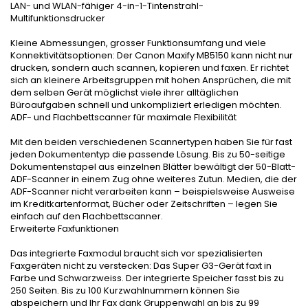
LAN- und WLAN-fähiger 4-in-1-Tintenstrahl-
Multifunktionsdrucker
Kleine Abmessungen, grosser Funktionsumfang und viele
Konnektivitätsoptionen: Der Canon Maxify MB5150 kann nicht nur
drucken, sondern auch scannen, kopieren und faxen. Er richtet
sich an kleinere Arbeitsgruppen mit hohen Ansprüchen, die mit
dem selben Gerät möglichst viele ihrer alltäglichen
Büroaufgaben schnell und unkompliziert erledigen möchten.
ADF- und Flachbettscanner für maximale Flexibilität
Mit den beiden verschiedenen Scannertypen haben Sie für fast
jeden Dokumententyp die passende Lösung. Bis zu 50-seitige
Dokumentenstapel aus einzelnen Blätter bewältigt der 50-Blatt-
ADF-Scanner in einem Zug ohne weiteres Zutun. Medien, die der
ADF-Scanner nicht verarbeiten kann – beispielsweise Ausweise
im Kreditkartenformat, Bücher oder Zeitschriften – legen Sie
einfach auf den Flachbettscanner.
Erweiterte Faxfunktionen
Das integrierte Faxmodul braucht sich vor spezialisierten
Faxgeräten nicht zu verstecken: Das Super G3-Gerät faxt in
Farbe und Schwarzweiss. Der integrierte Speicher fasst bis zu
250 Seiten. Bis zu 100 Kurzwahlnummern können Sie
abspeichern und Ihr Fax dank Gruppenwahl an bis zu 99