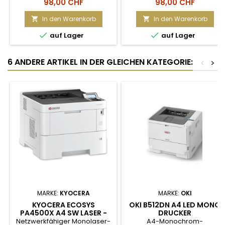
Originalprodukt: Ja
Originalprodukt: Ja
Preis
Preis
98,00 CHF
98,00 CHF
In den Warenkorb
In den Warenkorb




auf Lager
auf Lager
6 ANDERE ARTIKEL IN DER GLEICHEN KATEGORIE:
<
>
MARKE:
KYOCERA
MARKE:
OKI
KYOCERA ECOSYS
OKI B512DN A4 LED MONO
PA4500X A4 SW LASER -
DRUCKER
45 SEITEN
Netzwerkfähiger Monolaser-
A4-Monochrom-