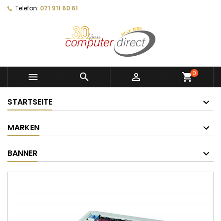
Telefon:
071 911 60 61
0



shopping_cart
STARTSEITE
MARKEN
BANNER