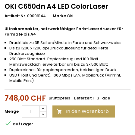
OKI C650dn A4 LED ColorLaser
Artikel-Nr.
09006144
Marke
Oki
Ultrakompakter, netzwerkfähiger Farb-Laserdrucker für
Formate bis A4
Druckt bis zu 35 Seiten/Minute in Farbe und Schwarzweiss
Bis zu 1200 x 1200 dpi Druckauflösung für detaillierte
Druckerzeugnisse
250 Blatt Standard-Papiereinzug und 100 Blatt
Mehrzweckfach; erweiterbar um bis zu 3x 530 Blatt
Duplexeinheit für papiersparenden, beidseitigen Druck
USB (Host und Gerät), 1000 Mbps LAN, Mobildruck (AirPrint,
Mobile Print)
748,00 CHF
Bruttopreis
Lieferzeit 1- 3 Tage
In den Warenkorb
Menge


auf Lager