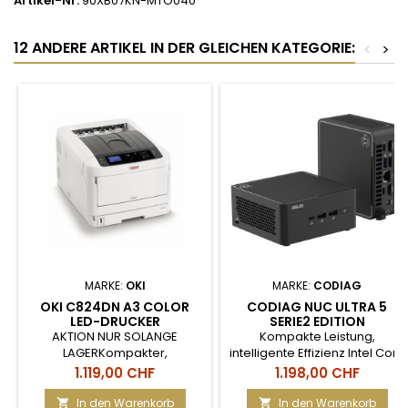
Artikel-Nr.
90XB07KN-MTO040
12 ANDERE ARTIKEL IN DER GLEICHEN KATEGORIE:
<
>
MARKE:
OKI
MARKE:
CODIAG
OKI C824DN A3 COLOR
CODIAG NUC ULTRA 5
LED-DRUCKER
SERIE2 EDITION
AKTION NUR SOLANGE
Kompakte Leistung,
LAGERKompakter,
intelligente Effizienz Intel Core
netzwerkfähiger Farb-
Ultra 5 225H 14-Core-
Preis
Preis
1.119,00 CHF
1.198,00 CHF
Laserdrucker für Formate bis
Prozessor (bis 4.9 GHz) 16 GB
A3 Hohe Druckqualität
RAM, unterstützt bis zu 96 GB
In den Warenkorb
In den Warenkorb

