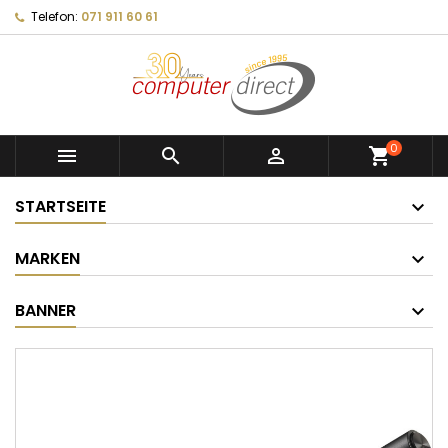
Telefon:
071 911 60 61
0



shopping_cart
STARTSEITE
MARKEN
BANNER