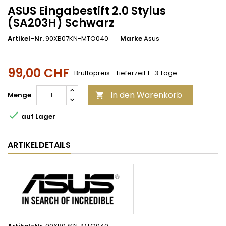
ASUS Eingabestift 2.0 Stylus
(SA203H) Schwarz
Artikel-Nr.
90XB07KN-MTO040
Marke
Asus
99,00 CHF
Bruttopreis
Lieferzeit 1- 3 Tage
In den Warenkorb
Menge


auf Lager
ARTIKELDETAILS